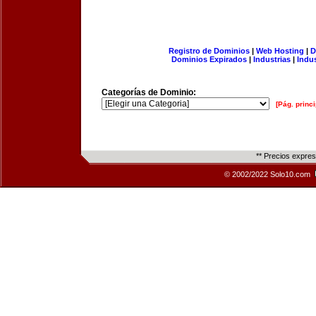
Registro de Dominios
|
Web Hosting
|
D
Dominios Expirados
|
Industrias
|
Indu
Categorías de Dominio:
[Pág. princi
** Precios expre
© 2002/2022 Solo10.com