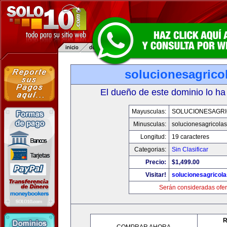
solucionesagrico
El dueño de este dominio lo ha
Mayusculas:
SOLUCIONESAGR
Minusculas:
solucionesagricola
Longitud:
19 caracteres
Categorias:
Sin Clasificar
Precio:
$1,499.00
Visitar!
solucionesagricol
Serán consideradas ofer
R