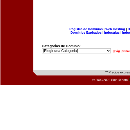
Registro de Dominios
|
Web Hosting
|
D
Dominios Expirados
|
Industrias
|
Indu
Categorías de Dominio:
[Pág. princi
** Precios expre
© 2002/2022 Solo10.com