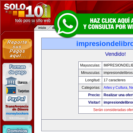
impresiondelibr
Vendido!
Mayusculas:
IMPRESIONDELI
Minusculas:
impresiondelibro
Longitud:
17 caracteres
Categorias:
Artes y Cultura
,
Ne
Precio:
Realizar una ofer
Visitar!
impresiondelibr
Serán consideradas ofer