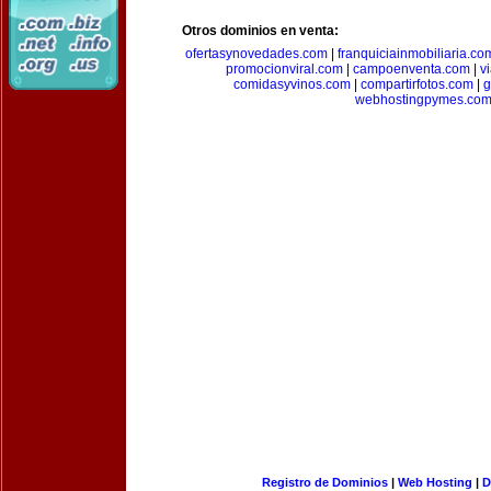
Otros dominios en venta:
ofertasynovedades.com
|
franquiciainmobiliaria.co
promocionviral.com
|
campoenventa.com
|
v
comidasyvinos.com
|
compartirfotos.com
|
g
webhostingpymes.co
Registro de Dominios
|
Web Hosting
|
D