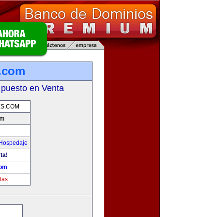
s.com
 puesto en Venta
ES.COM
om
 Hospedaje
ta!
com
tas