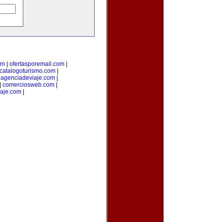
om
|
ofertasporemail.com
|
catalogoturismo.com
|
uagenciadeviaje.com
|
|
comerciosweb.com
|
iaje.com
|