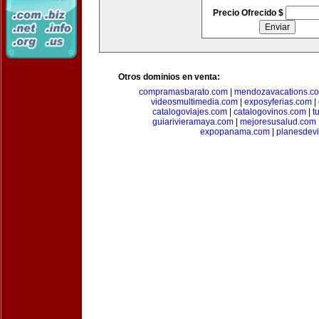
Precio Ofrecido $
Otros dominios en venta:
compramasbarato.com
|
mendozavacations.c
videosmultimedia.com
|
exposyferias.com
|
catalogoviajes.com
|
catalogovinos.com
|
t
guiarivieramaya.com
|
mejoresusalud.com
expopanama.com
|
planesdev