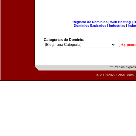
Registro de Dominios
|
Web Hosting
|
D
Dominios Expirados
|
Industrias
|
Indu
Categorías de Dominio:
[Pág. princi
** Precios expre
© 2002/2022 Solo10.com