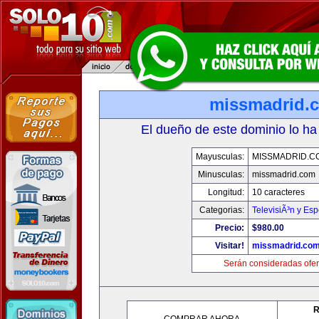
missmadrid.
El dueño de este dominio lo ha
Mayusculas:
MISSMADRID.C
Minusculas:
missmadrid.com
Longitud:
10 caracteres
Categorias:
TelevisiÃ³n y Esp
Precio:
$980.00
Visitar!
missmadrid.co
Serán consideradas ofer
R