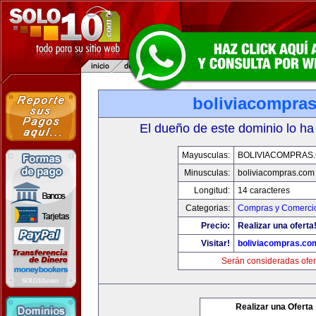
boliviacompra
El dueño de este dominio lo ha
Mayusculas:
BOLIVIACOMPRAS
Minusculas:
boliviacompras.com
Longitud:
14 caracteres
Categorias:
Compras y Comercio
Precio:
Realizar una oferta
Visitar!
boliviacompras.co
Serán consideradas ofer
Realizar una Oferta