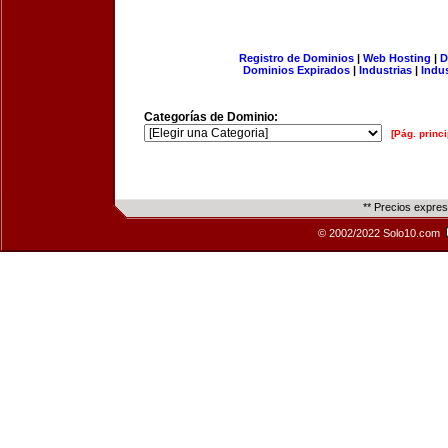
Registro de Dominios
|
Web Hosting
|
D
Dominios Expirados
|
Industrias
|
Indu
Categorías de Dominio:
[Pág. princi
** Precios expre
© 2002/2022 Solo10.com