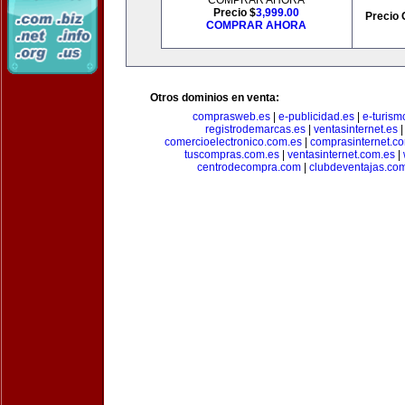
COMPRAR AHORA
Precio $
3,999.00
Precio 
COMPRAR AHORA
Otros dominios en venta:
comprasweb.es
|
e-publicidad.es
|
e-turism
registrodemarcas.es
|
ventasinternet.es
comercioelectronico.com.es
|
comprasinternet.c
tuscompras.com.es
|
ventasinternet.com.es
|
centrodecompra.com
|
clubdeventajas.co