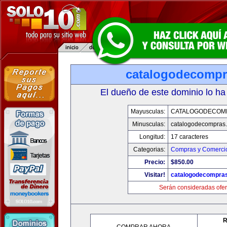
catalogodecomp
El dueño de este dominio lo ha
Mayusculas:
CATALOGODECOM
Minusculas:
catalogodecompras
Longitud:
17 caracteres
Categorias:
Compras y Comercio
Precio:
$850.00
Visitar!
catalogodecompra
Serán consideradas ofer
R