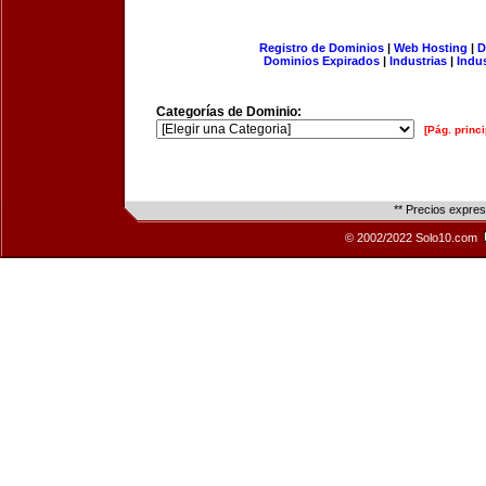
Registro de Dominios
|
Web Hosting
|
D
Dominios Expirados
|
Industrias
|
Indu
Categorías de Dominio:
[Pág. princi
** Precios expre
© 2002/2022 Solo10.com