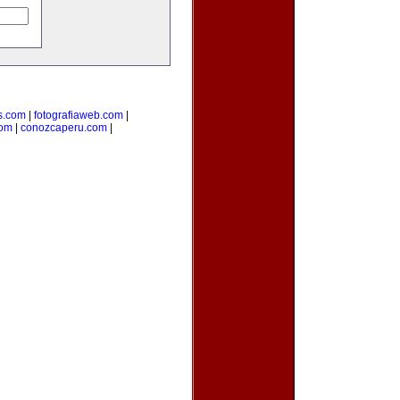
s.com
|
fotografiaweb.com
|
com
|
conozcaperu.com
|