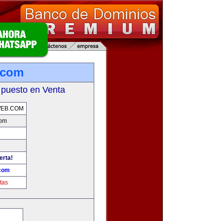
.com
 puesto en Venta
WEB.COM
com
erta!
.com
tas