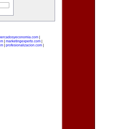
ercadosyeconomia.com
|
om
|
marketingexperto.com
|
om
|
profesionalizacion.com
|