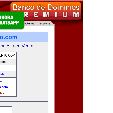
to.com
 puesto en Venta
ERTO.COM
.com
cidad
ta!
o.com
tas