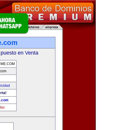
e.com
 puesto en Venta
RME.COM
.com
licidad
rta!
e.com
tas