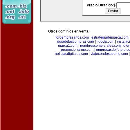
Precio Ofrecido $
Otros dominios en venta:
foroempresarios.com
|
estrategiademarca.com
guiadelascompras.com
|
i-boda.com
|
instala
marca1.com
|
nombrescomerciales.com
|
ofe
promocionarme.com
|
empresasdelfuturo.c
noticiasdigitales.com
|
viajecondescuento.com