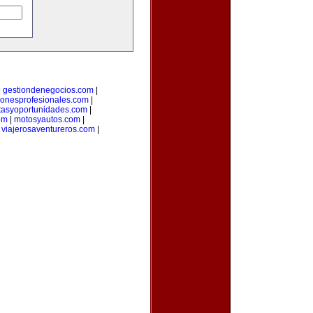
|
gestiondenegocios.com
|
cionesprofesionales.com
|
rtasyoportunidades.com
|
om
|
motosyautos.com
|
|
viajerosaventureros.com
|