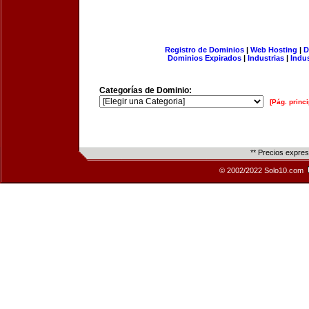
Registro de Dominios
|
Web Hosting
|
D
Dominios Expirados
|
Industrias
|
Indu
Categorías de Dominio:
[Pág. princi
** Precios expre
© 2002/2022 Solo10.com