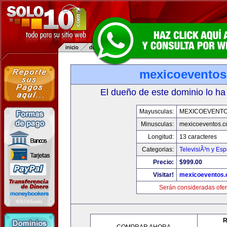
mexicoevento
El dueño de este dominio lo ha
Mayusculas:
MEXICOEVENT
Minusculas:
mexicoeventos.
Longitud:
13 caracteres
Categorias:
TelevisiÃ³n y Esp
Precio:
$999.00
Visitar!
mexicoeventos
Serán consideradas ofer
R