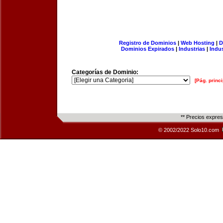
Registro de Dominios
|
Web Hosting
|
D
Dominios Expirados
|
Industrias
|
Indu
Categorías de Dominio:
[Pág. princi
** Precios expre
© 2002/2022 Solo10.com