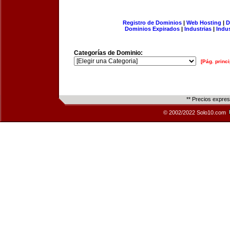
Registro de Dominios
|
Web Hosting
|
D
Dominios Expirados
|
Industrias
|
Indu
Categorías de Dominio:
[Pág. princi
** Precios expre
© 2002/2022 Solo10.com