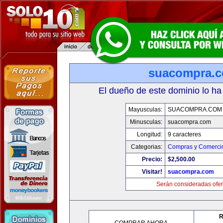
suacompra.
El dueño de este dominio lo ha
Mayusculas:
SUACOMPRA.COM
Minusculas:
suacompra.com
Longitud:
9 caracteres
Categorias:
Compras y Comercio
Precio:
$2,500.00
Visitar!
suacompra.com
Serán consideradas ofer
R