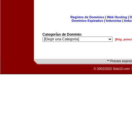
Registro de Dominios
|
Web Hosting
|
D
Dominios Expirados
|
Industrias
|
Indu
Categorías de Dominio:
[Pág. princi
** Precios expre
© 2002/2022 Solo10.com