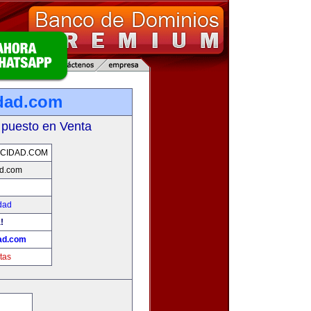
dad.com
 puesto en Venta
CIDAD.COM
ad.com
dad
!
ad.com
tas