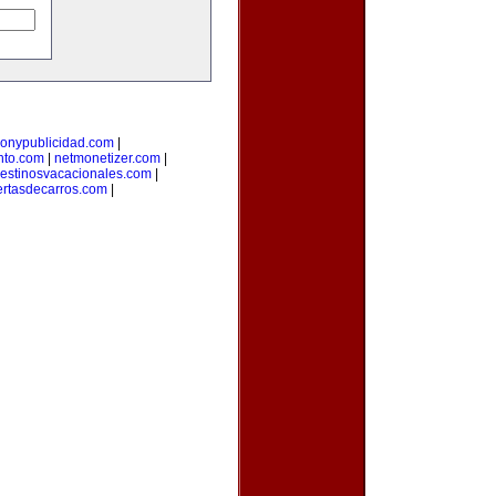
onypublicidad.com
|
nto.com
|
netmonetizer.com
|
estinosvacacionales.com
|
ertasdecarros.com
|