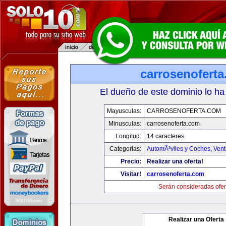
carrosenofert
El dueño de este dominio lo ha
Mayusculas:
CARROSENOFERTA.COM
Minusculas:
carrosenoferta.com
Longitud:
14 caracteres
Categorias:
AutomÃ³viles y Coches
,
Vent
Precio:
Realizar una oferta!
Visitar!
carrosenoferta.com
Serán consideradas ofer
Realizar una Oferta