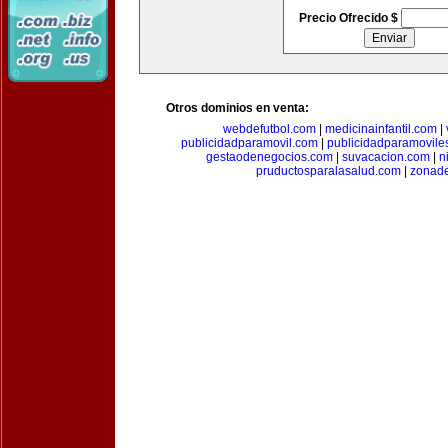
Precio Ofrecido $
Otros dominios en venta:
webdefutbol.com
|
medicinainfantil.com
|
publicidadparamovil.com
|
publicidadparamovile
gestaodenegocios.com
|
suvacacion.com
|
n
pruductosparalasalud.com
|
zonad