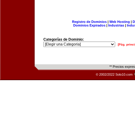
Registro de Dominios
|
Web Hosting
|
D
Dominios Expirados
|
Industrias
|
Indu
Categorías de Dominio:
[Pág. princi
** Precios expre
© 2002/2022 Solo10.com