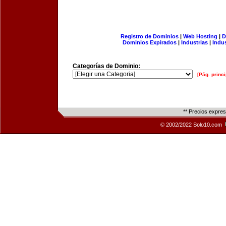
Registro de Dominios
|
Web Hosting
|
D
Dominios Expirados
|
Industrias
|
Indu
Categorías de Dominio:
[Pág. princi
** Precios expre
© 2002/2022 Solo10.com