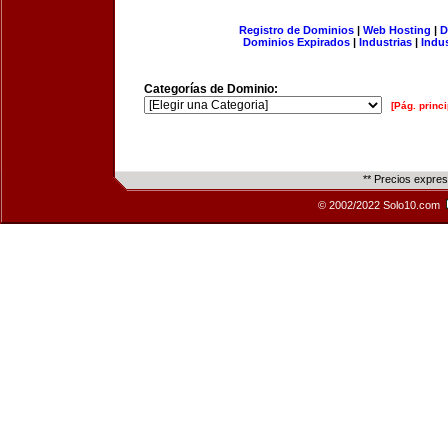
Registro de Dominios
|
Web Hosting
|
D
Dominios Expirados
|
Industrias
|
Indu
Categorías de Dominio:
[Pág. princi
** Precios expre
© 2002/2022 Solo10.com