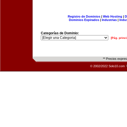
Registro de Dominios
|
Web Hosting
|
D
Dominios Expirados
|
Industrias
|
Indu
Categorías de Dominio:
[Pág. princi
** Precios expre
© 2002/2022 Solo10.com