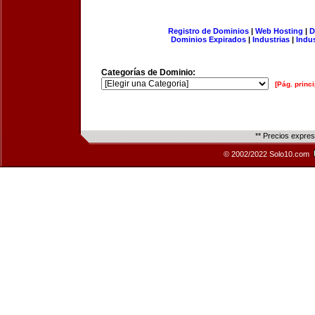
Registro de Dominios
|
Web Hosting
|
D
Dominios Expirados
|
Industrias
|
Indu
Categorías de Dominio:
[Pág. princi
** Precios expre
© 2002/2022 Solo10.com