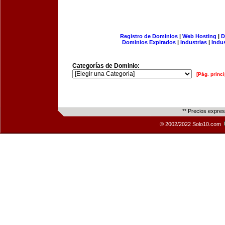
Registro de Dominios
|
Web Hosting
|
D
Dominios Expirados
|
Industrias
|
Indu
Categorías de Dominio:
[Pág. princi
** Precios expre
© 2002/2022 Solo10.com