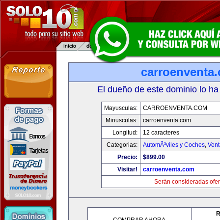
carroenventa
El dueño de este dominio lo ha
Mayusculas:
CARROENVENTA.COM
Minusculas:
carroenventa.com
Longitud:
12 caracteres
Categorias:
AutomÃ³viles y Coches
,
Vent
Precio:
$899.00
Visitar!
carroenventa.com
Serán consideradas ofer
R