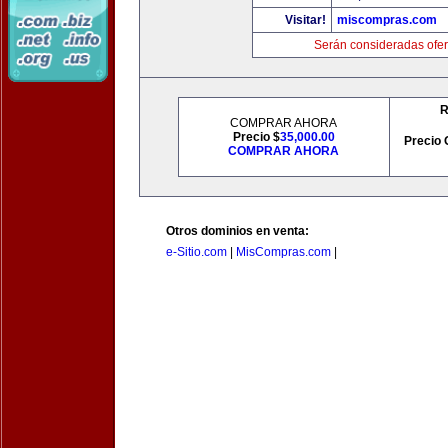
Visitar!
miscompras.com
Serán consideradas ofer
R
COMPRAR AHORA
Precio $
35,000.00
Precio 
COMPRAR AHORA
Otros dominios en venta:
e-Sitio.com
|
MisCompras.com
|