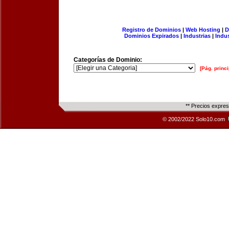
Registro de Dominios
|
Web Hosting
|
D
Dominios Expirados
|
Industrias
|
Indu
Categorías de Dominio:
[Pág. princi
** Precios expre
© 2002/2022 Solo10.com