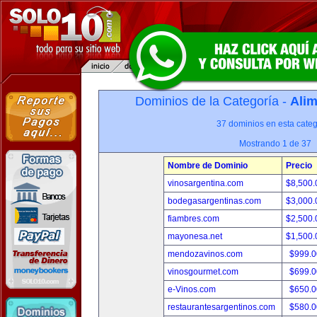
Dominios de la Categoría -
Alim
37 dominios en esta categ
Mostrando 1 de 37
Nombre de Dominio
Precio
vinosargentina.com
$8,500
bodegasargentinas.com
$3,000
fiambres.com
$2,500
mayonesa.net
$1,500
mendozavinos.com
$999.
vinosgourmet.com
$699.
e-Vinos.com
$650.
restaurantesargentinos.com
$580.