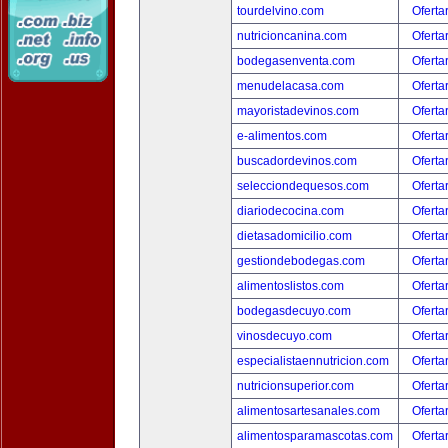
tourdelvino.com
Oferta
nutricioncanina.com
Oferta
bodegasenventa.com
Oferta
menudelacasa.com
Oferta
mayoristadevinos.com
Oferta
e-alimentos.com
Oferta
buscadordevinos.com
Oferta
selecciondequesos.com
Oferta
diariodecocina.com
Oferta
dietasadomicilio.com
Oferta
gestiondebodegas.com
Oferta
alimentoslistos.com
Oferta
bodegasdecuyo.com
Oferta
vinosdecuyo.com
Oferta
especialistaennutricion.com
Oferta
nutricionsuperior.com
Oferta
alimentosartesanales.com
Oferta
alimentosparamascotas.com
Oferta