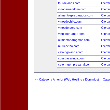
tourdevinos.com
Oferta
vinodemendoza.com
Oferta
alimentospreparados.com
Oferta
vinosdechile.com
Oferta
vinosdelperu.com
Oferta
vinosperuanos.com
Oferta
alimentoparagatos.com
Oferta
nutricocina.com
Oferta
catalogovinos.com
Oferta
comidasyvinos.com
Oferta
cateringempresarial.com
Oferta
<< Categoria Anterior (Web Hosting y Dominios)
Categ