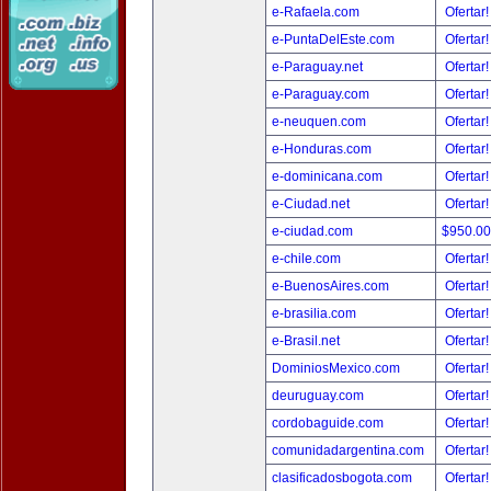
e-Rafaela.com
Ofertar
e-PuntaDelEste.com
Ofertar
e-Paraguay.net
Ofertar
e-Paraguay.com
Ofertar
e-neuquen.com
Ofertar
e-Honduras.com
Ofertar
e-dominicana.com
Ofertar
e-Ciudad.net
Ofertar
e-ciudad.com
$950.0
e-chile.com
Ofertar
e-BuenosAires.com
Ofertar
e-brasilia.com
Ofertar
e-Brasil.net
Ofertar
DominiosMexico.com
Ofertar
deuruguay.com
Ofertar
cordobaguide.com
Ofertar
comunidadargentina.com
Ofertar
clasificadosbogota.com
Ofertar