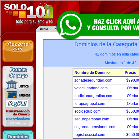
Dominios de la Categoría
42 dominios en esta categ
Mostrando 1 de 42
Nombre de Dominio
Precio
zonadeseguridad.com
$990.0
votociudadano.com
Ofertar
tradicionargentina.com
Ofertar
terapiagrupal.com
Ofertar
sociosclub.com
$660.0
seguropersonal.com
Ofertar
segurodepensiones.com
Ofertar
registrosocial.com
$650.0