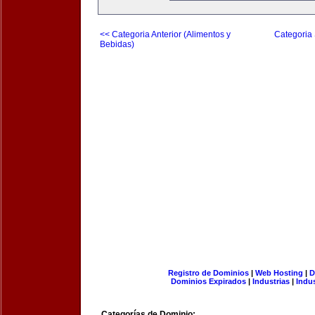
<< Categoria Anterior (Alimentos y
Categoria 
Bebidas)
Registro de Dominios
|
Web Hosting
|
D
Dominios Expirados
|
Industrias
|
Indu
Categorías de Dominio: