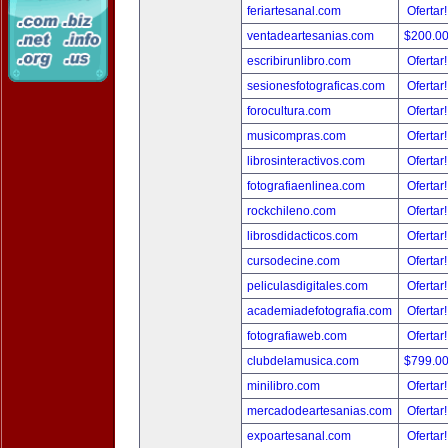
feriartesanal.com
Ofertar
ventadeartesanias.com
$200.0
escribirunlibro.com
Ofertar
sesionesfotograficas.com
Ofertar
forocultura.com
Ofertar
musicompras.com
Ofertar
librosinteractivos.com
Ofertar
fotografiaenlinea.com
Ofertar
rockchileno.com
Ofertar
librosdidacticos.com
Ofertar
cursodecine.com
Ofertar
peliculasdigitales.com
Ofertar
academiadefotografia.com
Ofertar
fotografiaweb.com
Ofertar
clubdelamusica.com
$799.0
minilibro.com
Ofertar
mercadodeartesanias.com
Ofertar
expoartesanal.com
Ofertar